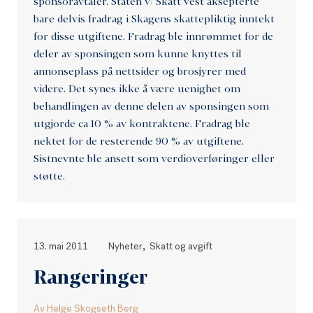
sponsoravtaler. Staten v/ Skatt vest aksepterte
bare delvis fradrag i Skagens skattepliktig inntekt
for disse utgiftene. Fradrag ble innrømmet for de
deler av sponsingen som kunne knyttes til
annonseplass på nettsider og brosjyrer med
videre. Det synes ikke å være uenighet om
behandlingen av denne delen av sponsingen som
utgjorde ca 10 % av kontraktene. Fradrag ble
nektet for de resterende 90 % av utgiftene.
Sistnevnte ble ansett som verdioverføringer eller
støtte.
,
13. mai 2011
Nyheter
Skatt og avgift
Rangeringer
Av
Helge Skogseth Berg