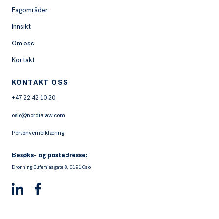
Fagområder
Innsikt
Om oss
Kontakt
KONTAKT OSS
+47 22 42 10 20
oslo@nordialaw.com
Personvernerklæring
Besøks- og postadresse:
Dronning Eufemias gate 8, 0191 Oslo