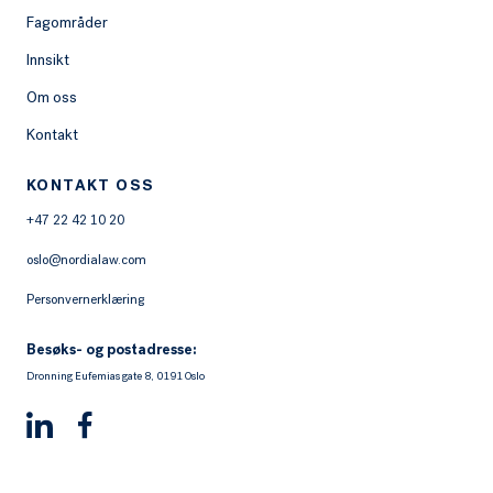
Fagområder
Innsikt
Om oss
Kontakt
KONTAKT OSS
+47 22 42 10 20
oslo@nordialaw.com
Personvernerklæring
Besøks- og postadresse:
Dronning Eufemias gate 8, 0191 Oslo