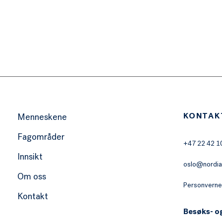
KONTAK
Menneskene
Fagområder
+47 22 42 1
Innsikt
oslo@nordia
Om oss
Personverne
Kontakt
Besøks- o