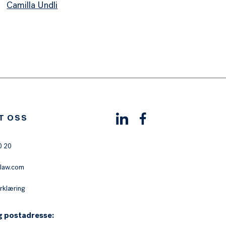
Camilla Undli
T OSS
0 20
law.com
rklæring
g postadresse: